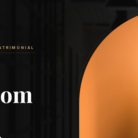
PATRIMONIAL
com
e