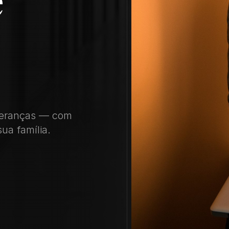
 heranças — com
sua família.