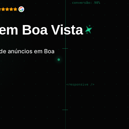
conversão: 98%
em Boa Vista
 de anúncios em Boa
<responsive />