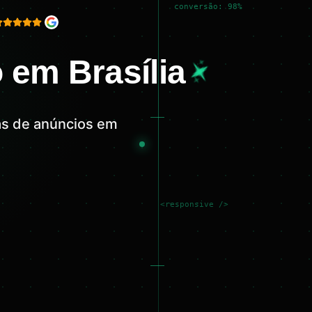
conversão: 98%
 em Brasília
as de anúncios em
<responsive />