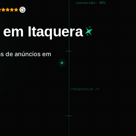
conversão: 98%
 em Itaquera
as de anúncios em
<responsive />