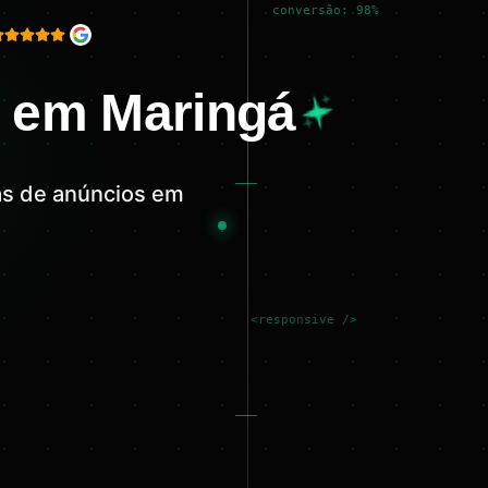
conversão: 98%
o em Maringá
as de anúncios em
<responsive />