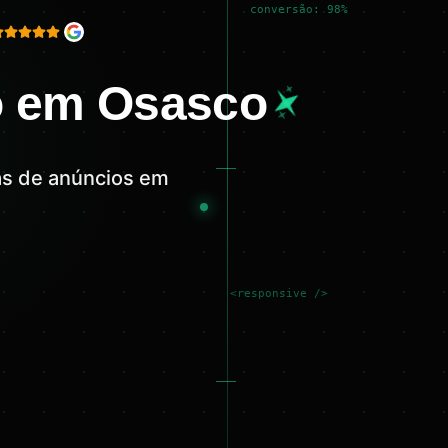
conversão: 98%
o em Osasco
as de anúncios em
<responsive />