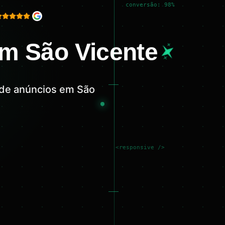
conversão: 98%
em São Vicente
 de anúncios em São
<responsive />