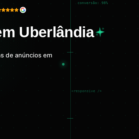
conversão: 98%
em Uberlândia
as de anúncios em
<responsive />