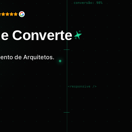
conversão: 98%
ue Converte
ento de Arquitetos.
<responsive />