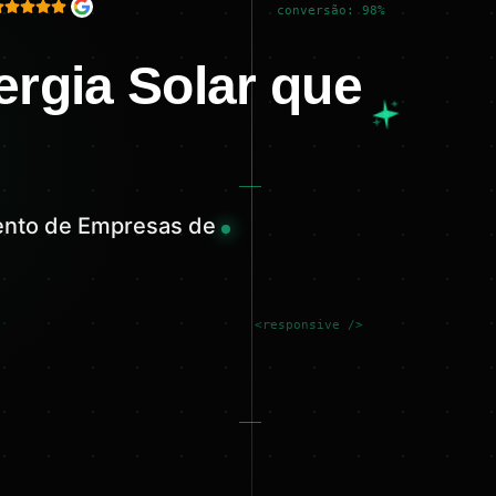
conversão: 98%
rgia Solar que
mento de Empresas de
<responsive />