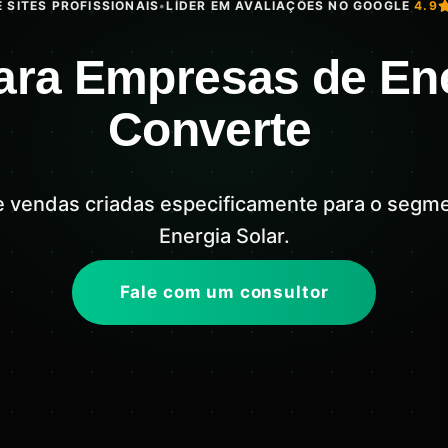
 SITES PROFISSIONAIS
•
LÍDER EM AVALIAÇÕES NO GOOGLE
4.9
ara Empresas de Ene
Converte
e vendas criadas especificamente para o seg
Energia Solar.
Fale com um consultor