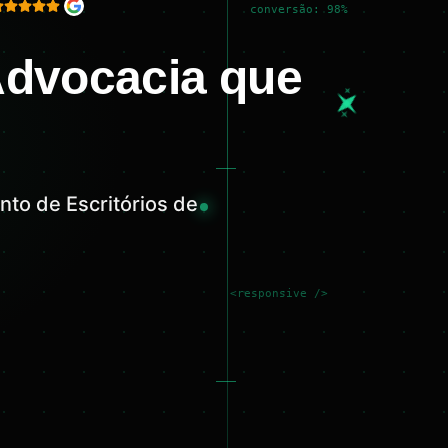
conversão: 98%
Advocacia que
to de Escritórios de
<responsive />