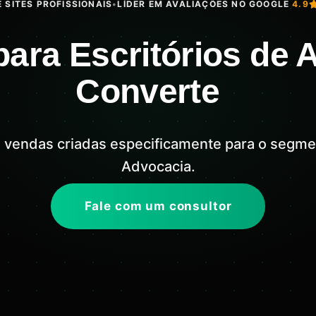
 SITES PROFISSIONAIS
•
LÍDER EM AVALIAÇÕES NO GOOGLE
4.9
ara Escritórios de 
Converte
e vendas criadas especificamente para o segmen
Advocacia.
Fale com um consultor