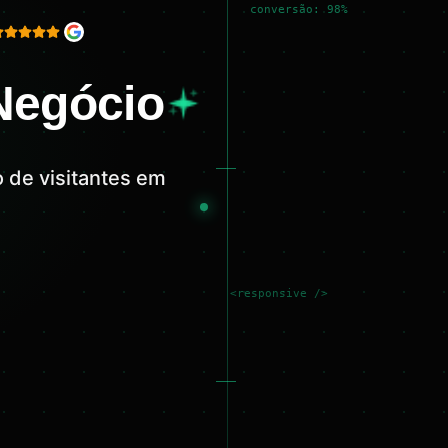
conversão: 98%
 Negócio
 de visitantes em
<responsive />