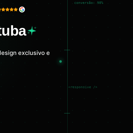
conversão: 98%
tuba
design exclusivo e
<responsive />