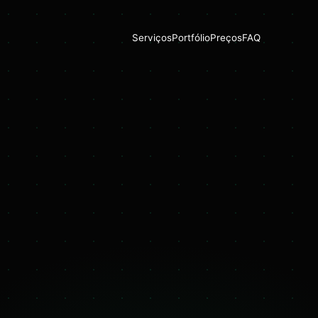
Serviços
Portfólio
Preços
FAQ