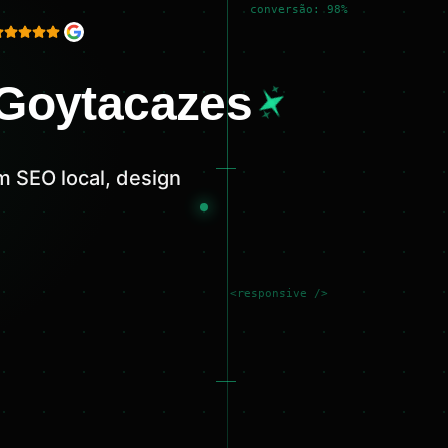
conversão: 98%
 Goytacazes
 SEO local, design
<responsive />