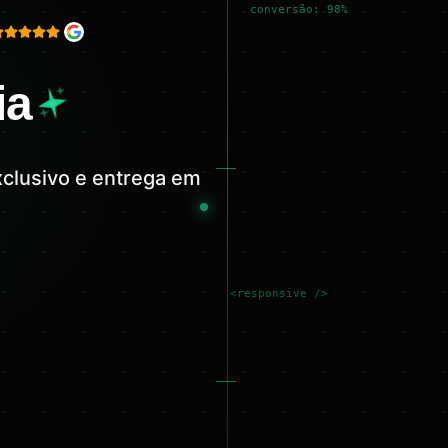
conversão: 98%
ia
xclusivo e entrega em
<responsive />