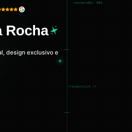
conversão: 98%
a Rocha
l, design exclusivo e
<responsive />