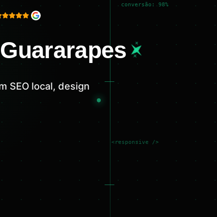
conversão: 98%
 Guararapes
m SEO local, design
<responsive />