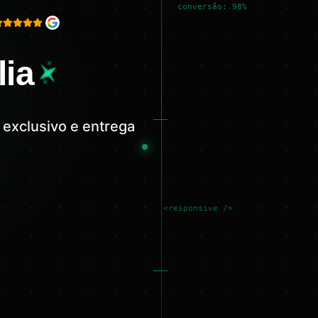
conversão: 98%
lia
 exclusivo e entrega
<responsive />