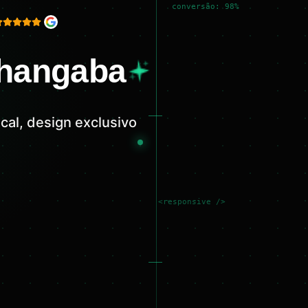
conversão: 98%
nhangaba
al, design exclusivo
<responsive />