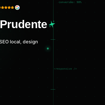
conversão: 98%
 Prudente
SEO local, design
<responsive />