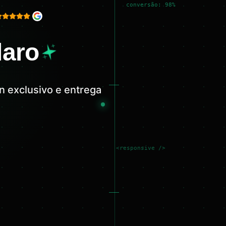
conversão: 98%
laro
n exclusivo e entrega
<responsive />