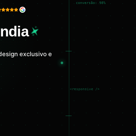
conversão: 98%
ândia
design exclusivo e
<responsive />