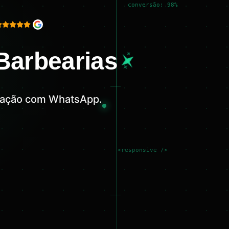
conversão: 98%
 Barbearias
egração com WhatsApp.
<responsive />