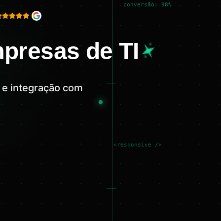
conversão: 98%
mpresas de TI
o e integração com
<responsive />