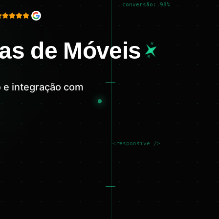
conversão: 98%
jas de Móveis
o e integração com
<responsive />