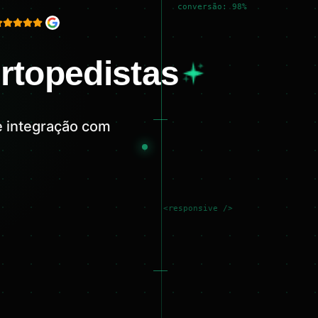
conversão: 98%
rtopedistas
 e integração com
<responsive />