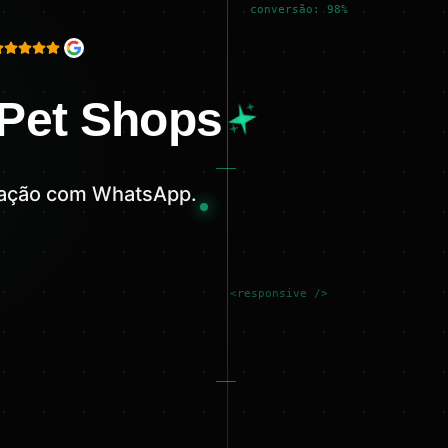
conversão: 98%
 Pet Shops
gração com WhatsApp.
<responsive />