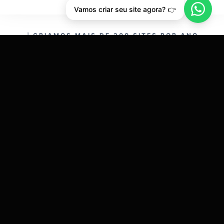
Vamos criar seu site agora? 👉
CRIAMOS MAIS DE 200 SITES POR ANO.