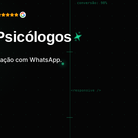
conversão: 98%
 Psicólogos
egração com WhatsApp.
<responsive />